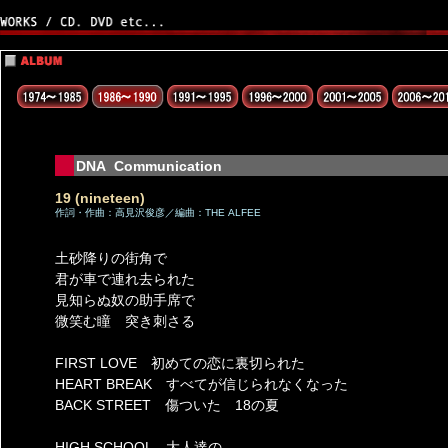
DNA Communication
19 (nineteen)
作詞・作曲：高見沢俊彦／編曲：THE ALFEE
土砂降りの街角で
君が車で連れ去られた
見知らぬ奴の助手席で
微笑む瞳 突き刺さる
FIRST LOVE 初めての恋に裏切られた
HEART BREAK すべてが信じられなくなった
BACK STREET 傷ついた 18の夏
HIGH SCHOOL 大人達の