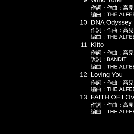
Wind Tune
作詞・作曲：高見
編曲：THE ALFE
DNA Odyssey
作詞・作曲：高見
編曲：THE ALFE
Kitto
作詞・作曲：高見
訳詞：BANDIT
編曲：THE ALFE
Loving You
作詞・作曲：高見
編曲：THE ALFE
FAITH OF LO
作詞・作曲：高見
編曲：THE ALFE