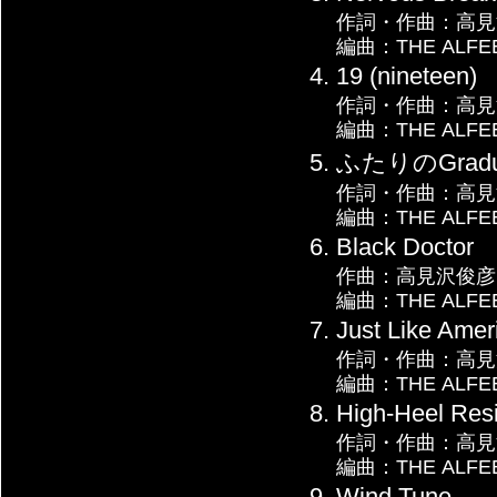
作詞・作曲：高見
編曲：THE ALFE
19 (nineteen)
作詞・作曲：高見
編曲：THE ALFE
ふたりのGradua
作詞・作曲：高見
編曲：THE ALFE
Black Doctor
作曲：高見沢俊彦
編曲：THE ALFE
Just Like Amer
作詞・作曲：高見
編曲：THE ALFE
High-Heel Res
作詞・作曲：高見
編曲：THE ALFE