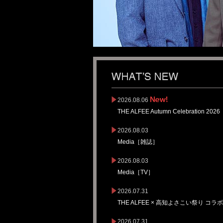
2026.08.06
THE ALFEE Autumn Celebration 
2026.08.03
Media［雑誌］
2026.08.03
Media［TV］
2026.07.31
THE ALFEE × 高知よさこい祭り 
2026.07.31