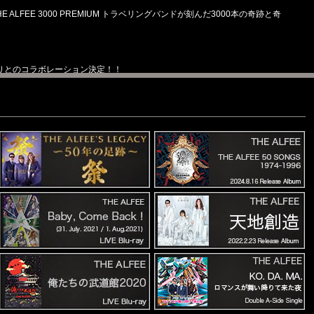
E ALFEE 3000 PREMIUM トラベリングバンドが刻んだ3000本の奇跡と奇
三大祭りとのコラボレーション決定！！
026「Moonlight Rhapsody II」チケット発売情報
n 2026 Mr.Moonlight」チケット追加販売決定
VCM出演中！
 Moonlight Rhapsody II」「Winter Celebration 2026 Moonlight
ssroad -愛の免許返納- 」ジャケ写・収録曲・トークイベント＆ライブビューイ