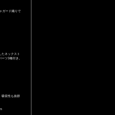
をジャガード織りで
したネックスト
パーツ3種付き。
。吸収性も抜群
m