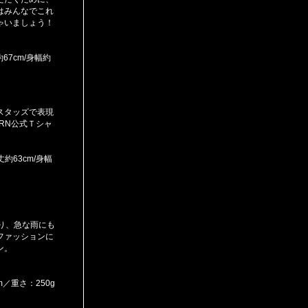
はみんなでこれ
ゃいましょう！
約67cm/身幅約
スタッズで表現
URN公式Ｔシャ
丈約63cm/身幅
り、急な雨にも
ファッションに
ン。
／重さ：250g