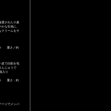
厳選された小麦
やかな生地に、
なクリームをサ
2mm 重さ／約
い皮で白餡を包
まんじゅうで
個入り
0mm 重さ：約
テージでメンバ