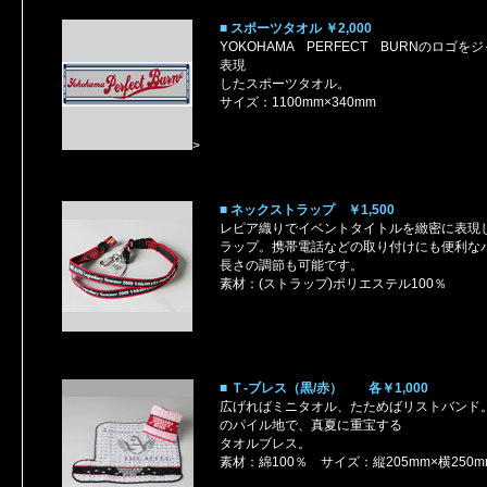
■ スポーツタオル ￥2,000
YOKOHAMA PERFECT BURNのロゴ
表現
したスポーツタオル。
サイズ：1100mm×340mm
>
■ ネックストラップ ￥1,500
レピア織りでイベントタイトルを緻密に表現
ラップ。携帯電話などの取り付けにも便利な
長さの調節も可能です。
素材：(ストラップ)ポリエステル100％
■ Ｔ-ブレス（黒/赤） 各￥1,000
広げればミニタオル、たためばリストバンド
のパイル地で、真夏に重宝する
タオルブレス。
素材：綿100％ サイズ：縦205mm×横250m