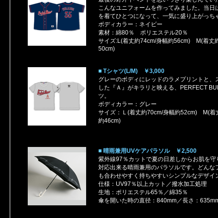
こんなユニフォームを作ってみました。当日
を着てひとつになって、一気に盛り上がっち
ボディカラー：ネイビー
素材：綿80％ ポリエステル20％
サイズ:L(着丈約74cm/身幅約56cm) M(着丈
50cm)
■ Tシャツ(L/M) ￥3,000
グレーのボディにレッドのラメプリントと、
した『Ａ』がキラリと映える、PERFECT B
ツ。
ボディカラー：グレー
サイズ：Ｌ(着丈約70cm/身幅約52cm) M(着
約46cm)
■ 晴雨兼用UVケアパラソル ￥2,500
紫外線97％カットで夏の日差しからお肌を守
対応出来る晴雨兼用のパラソルです。どんな
も合わせやすく持ちやすいシンプルなデザイ
仕様：UV97％以上カット／撥水加工処理
生地：ポリエステル65％／綿35％
傘を開いた時の直径：840mm／長さ：635mm