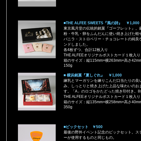
■THE ALFEE SWEETS『風の詩』 ￥1,000
東京風月堂の伝統的銘菓『ゴーフレット』。
粉・牛乳・卵をふんだんに使い焼き上げた軽
バニラ・ストロベリー・チョコレートの純良
ンドしました。
各4枚ずつ、合計12枚入り
THE ALFEEオリジナルポストカード１枚入り
箱のサイズ：縦115mm×横263mm×高さ4
150g
■ 横浜銘菓『夏しぐれ』 ￥1,000
練乳とマーガリンを練りこんだ口当たりの良
み、しっとりと焼き上げた上品な味わいのお
す。「A」のロゴをかたどった焼き印付き。8
THE ALFEEオリジナルポストカード１枚入り
箱のサイズ：縦135mm×横258mm×高さ4
350g
■ピックセット ￥500
最後の野外イベント記念のピックセット。ス
ーが使用するものと同じもの。