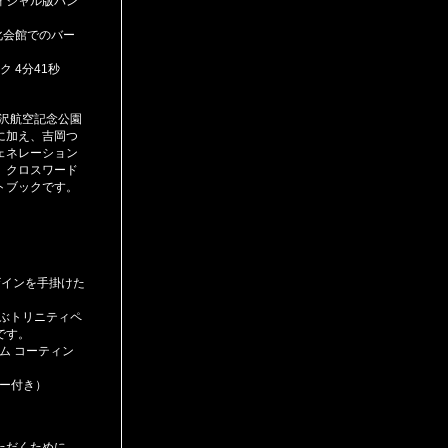
ィシャル版パン
化会館でのバー
ク 4分41秒
所沢航空記念公園
に加え、吉岡つ
ェネレーション
、クロスワード
トブックです。
ザインを手掛けた
結ぶトリニティペ
です。
ム コーティン
ター付き）
ただくために、