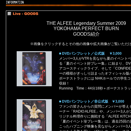
THE ALFEE Legendary Summer 2009
YOKOHAMA PERFECT BURN
GOODS紹介
※画像をクリックするとその他の画像や拡大画像がご覧いただ
■ DVDパンフレット／公式版 ￥3,000
メンバー3人がVTRを見ながら夏のイベント
る「夏のイベント好プレー集」に始まり、DV
アコースティックライブ、そして「CONFIDE
ーの模様がぎっしり詰まったオフィシャル版
ボーナストラックには NHKホールでの学生
収録！
Running Time：44分18秒＋ボーナストラ
■ DVDパンフレット／非公式版 ￥3,000
ファンの皆さんからの質問にメンバーが答え
ーナー「RADIO ALFEE」や、メンバー3人
リジナル料理作りに挑戦する「ALFEE KITC
「夏のイベント珍プレー集」は、過去25回の
こったハプニング映像を見ながらメンバー3