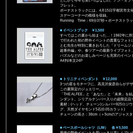
とにかく今年も笑いっぱなしの、アン・オフ
フレット。
ボーナストラックには、4月15日宇都宮市文
スデーコーナーの模様を収録。
Running Time：69分37秒＋ボーナストラッ
■ イベントブック ￥1,500
すべてはこの夏から始まった…！1982年に
で行われた初の野外イベントの貴重なフォト
とむ先生が特別に書きおろした「ドリームジ
超番外編」や、春ツアーの最新ライブフォト
パズルなどのお楽しみページも充実のイベン
A4判/本文24P
■ トリニティペンダント ￥12,000
3つの星をモチーフに、高見沢俊彦自らがデ
この夏限定のジュエリー。
「THE ALFEE」と「あなた」と「未来」を
ンダント。シリアルナンバー入りの超限定品
素材：(ヘッド、チェーン)シルバー925ロジウ
グ、天然ダイヤモンド5石(0.05カラット)
チェーンの長さ：38cm（＋5cmのアジャス
■ ベースボールシャツ（L/M） 各￥5,500
最後の野外イベントを思いっきり楽しんでい