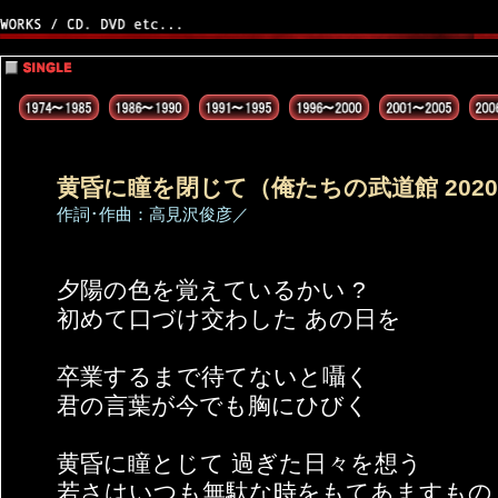
黄昏に瞳を閉じて（俺たちの武道館 2020 Li
作詞･作曲：高見沢俊彦／
夕陽の色を覚えているかい ?
初めて口づけ交わした あの日を
卒業するまで待てないと囁く
君の言葉が今でも胸にひびく
黄昏に瞳とじて 過ぎた日々を想う
若さはいつも無駄な時をもてあますもの