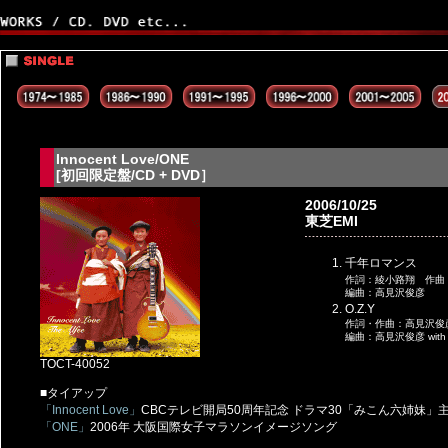
Innocent Love/ONE
[初回限定盤/CD + DVD］
2006/10/25
東芝EMI
千年ロマンス
作詞：綾小路翔 作曲
編曲：高見沢俊彦
O.Z.Y
作詞・作曲：高見沢俊
編曲：高見沢俊彦 with
TOCT-40052
■タイアップ
「Innocent Love」
CBCテレビ開局50周年記念 ドラマ30「みこん六姉妹」
「ONE」
2006年 大阪国際女子マラソンイメージソング