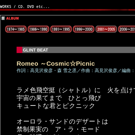
GLINT BEAT
Romeo ～Cosmic☆Picnic
作詞：高見沢俊彦・森 雪之丞／作曲：高見沢俊彦／編曲：THE A
ラメ色飛空挺（シャトル）に 火を点け
宇宙の果てまで ひとっ飛び
キュートな君とピクニック
オーロラ・サンドのデザートは
禁制果実の ア・ラ・モード