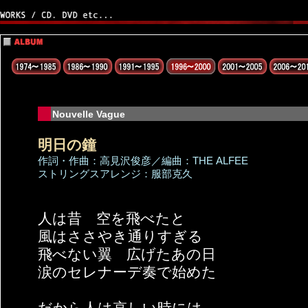
Nouvelle Vague
明日の鐘
作詞・作曲：高見沢俊彦／編曲：THE ALFEE
ストリングスアレンジ：服部克久
人は昔 空を飛べたと
風はささやき通りすぎる
飛べない翼 広げたあの日
涙のセレナーデ奏で始めた
だから人は哀しい時には