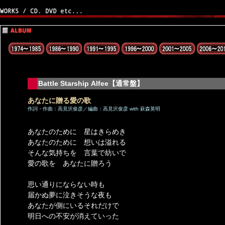
Battle Starship Alfee【通常盤】
あなたに贈る愛の歌
作詞・作曲：高見沢俊彦／編曲：高見沢俊彦 with 萩森英明
あなたのために 星はきらめき
あなたのために 想いは溢れる
そんな気持ちを 言葉で紡いで
愛の歌を あなたに贈ろう
思い通りにならない時も
届かぬ夢に泣きそうな夜も
あなたが側にいるそれだけで
明日への不安が消えていった