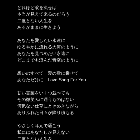
どれほど涙を流せば
本当が見えて来るのだろう
二度とない人生を
あるがままに生きよう
あなたを愛したい永遠に
ゆるやかに流れる大河のように
あなたを見つめたい永遠に
どこまでも澄んだ青空のように
想いのすべて 愛の歌に乗せて
あなただけに Love Song For You
甘い言葉をいくつ並べても
その微笑みに適うものはない
何気ない仕草にときめきながら
ありふれた日々が降り積もる
やさしく耳元で囁こう
私にはあなたしか見えない
二度とない人生を