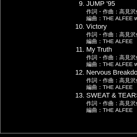
JUMP '95
作詞・作曲：高見沢
編曲：THE ALFEE 
Victory
作詞・作曲：高見沢
編曲：THE ALFEE
My Truth
作詞・作曲：高見沢
編曲：THE ALFEE w
Nervous Breakd
作詞・作曲：高見沢
編曲：THE ALFEE
SWEAT & TEARS
作詞・作曲：高見沢
編曲：THE ALFEE